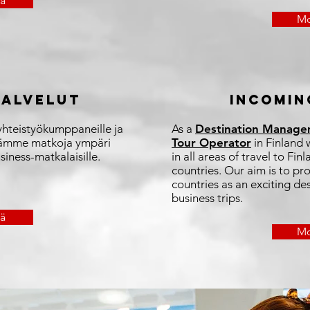
ää
Mo
PALVELUT
INCOMIN
hteistyökumppaneille ja
As a
Destination Manag
jestämme matkoja ympäri
Tour Operator
in Finland 
iness-matkalaisille.
in all areas of travel to Fi
countries. Our aim is to p
countries as an exciting des
business trips.​
ää
Mo