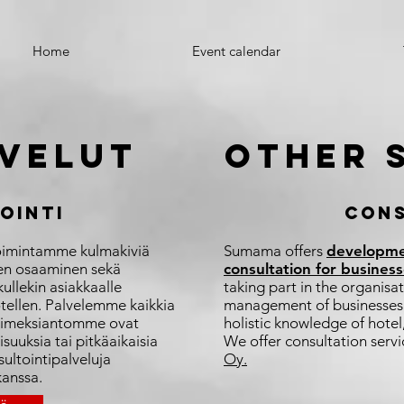
Home
Event calendar
lvelut
other 
OINTI
CONS
oimintamme kulmakiviä
Sumama offers
developme
nen osaaminen sekä
consultation for busines
ullekin asiakkaalle
taking part in the organisat
tellen. Palvelemme kaikkia
management of businesses. O
 Toimeksiantomme ovat
holistic knowledge of hotel,
suuksia tai pitkäaikaisia
We offer consultation serv
ltointipalveluja
Oy.
anssa.