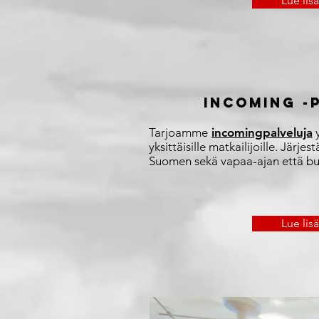
Lue lis
INCOMING -
Tarjoamme
incomingpalveluja
y
yksittäisille matkailijoille. Jär
Suomen sekä vapaa-ajan että bus
Lue lis