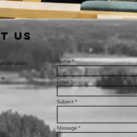
t us
Name
Matchmakers
 9
Email
Subject
Message