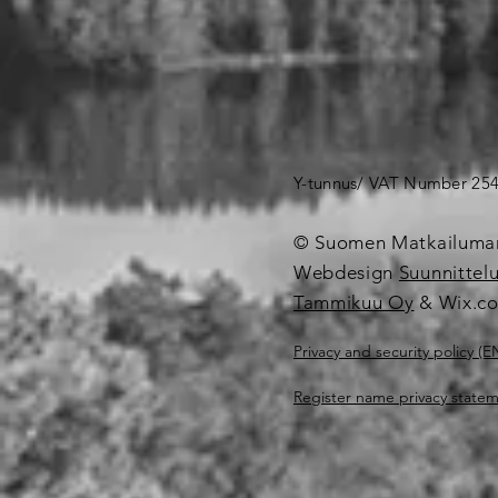
Y-tunnus/ VAT Number 25
© Suomen Matkailumar
Webdesign
Suunnittel
Tammikuu Oy
& Wix.c
Privacy and security policy (
Register name privacy state