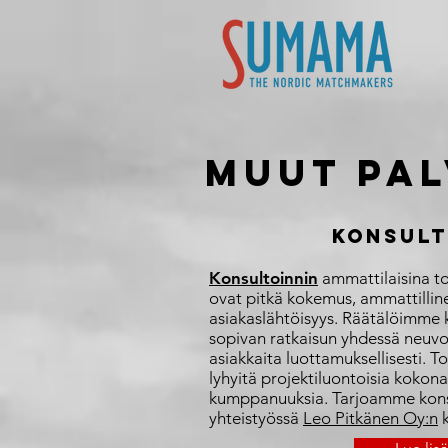
muut pa
KONSULT
Konsultoinnin
ammattilaisina t
ovat pitkä kokemus, ammattilli
asiakaslähtöisyys. Räätälöimme k
sopivan ratkaisun yhdessä neuvo
asiakkaita luottamuksellisesti.
lyhyitä projektiluontoisia kokonai
kumppanuuksia.​ Tarjoamme konsu
yhteistyössä
Leo Pitkänen Oy:n
k