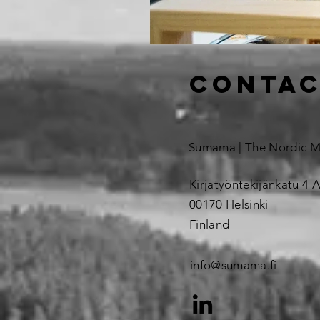
contac
Sumama | The Nordic 
Kirjatyöntekijänkatu 4 A
00170 Helsinki
Finland
info@sumama.fi