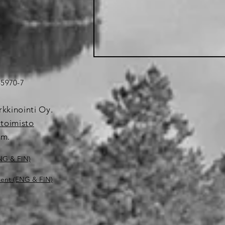
45970-7
kkinointi Oy.
utoimisto
om.
ENG & FIN)
ment (ENG & FIN)