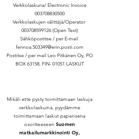
Verkkolaskuna/ Electronic Invoice
003708830500
Verkkolaskujen välittäjä/Operator
003708599126
(Open Text)
Sähköpostitse / per E-mail
fennoa.503349@erin.posti.com
Postitse / per mail Leo Pitkänen Oy, PO
BOX 63158, FIN- 01051 LASKUT
Mikäli ette pysty toimittamaan laskuja
verkkolaskuina, pyydämme
toimittamaan laskut paperisena
osoitteeseen
Suomen
matkailumarkkinointi Oy,