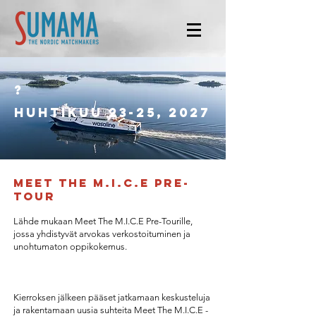
?
huhtikuu 23-25, 2027
Meet the m.i.c.e pre-
tour
Lähde mukaan Meet The M.I.C.E Pre-Tourille,
jossa yhdistyvät arvokas verkostoituminen ja
unohtumaton oppikokemus.
Kierroksen jälkeen pääset jatkamaan keskusteluja
ja rakentamaan uusia suhteita Meet The M.I.C.E -