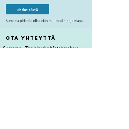
Ehdot tästä
Sumama pidättää oikeuden muutoksiin ohjelmassa.
Ota yhteyttä
Sumama | The Nordic Matchmakers
Kirjatyöntekijänkatu 4 A 9
00170 Helsinki
Suomi
info@sumama.fi
Nimi