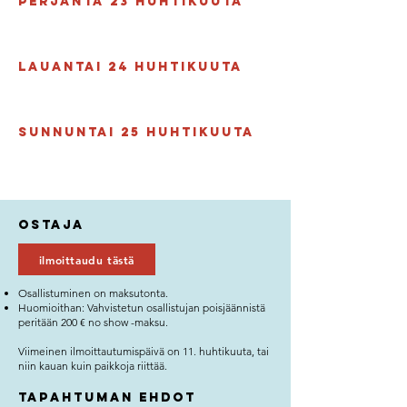
Perjanta 23 huhtikuuta
Lauantai 24
huhtikuuta
Sunnuntai 25
huhtikuuta
Ostaja
ilmoittaudu tästä
Osallistuminen on maksutonta.
Huomioithan: Vahvistetun osallistujan poisjäännistä
peritään 200 € no show -maksu.
Viimeinen ilmoittautumispäivä on 11. huhtikuuta, tai
niin kauan kuin paikkoja riittää.
Tapahtuman ehdot