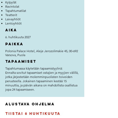
Kylpylät
Ravintolat
Tapahtumatilat
Teatterit
Laivayhtiöt
Lentoyhtiöt
Aika
6. huhtikuuta 2027
Paikka
Polonia Palace Hotel, Aleje Jerozolimskie 45, 00-692
Varsova, Puola
Tapaamiset
Tapahtumassa käytetään tapaamistyylinä:
Ennalta sovitut tapaamiset ostajien ja myyjien välillä,
jotka järjestetään molemminpuolisten toiveiden
perusteella. Jokainen tapaaminen kestää 15
minuuttia, ja päivän aikana on mahdollista osallistua
jopa 24 tapaamiseen.
Alustava ohjelma
Tiistai 6 huhtikuuta