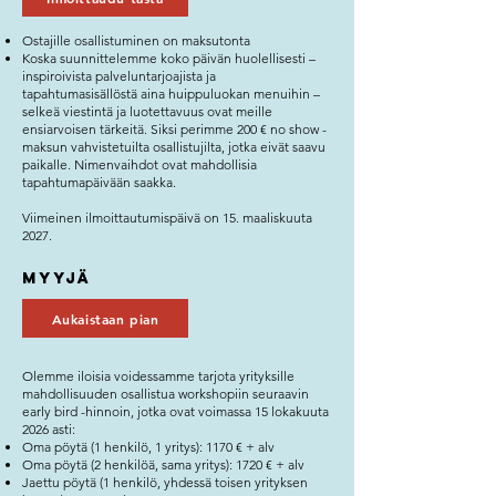
Ostajille osallistuminen on maksutonta
Koska suunnittelemme koko päivän huolellisesti –
inspiroivista palveluntarjoajista ja
tapahtumasisällöstä aina huippuluokan menuihin –
selkeä viestintä ja luotettavuus ovat meille
ensiarvoisen tärkeitä. Siksi perimme 200 € no show -
maksun vahvistetuilta osallistujilta, jotka eivät saavu
paikalle. Nimenvaihdot ovat mahdollisia
tapahtumapäivään saakka.
Viimeinen ilmoittautumispäivä on 15. maaliskuuta
2027.
Myyjä
Aukaistaan pian
Olemme iloisia voidessamme tarjota yrityksille
mahdollisuuden osallistua workshopiin seuraavin
early bird -hinnoin, jotka ovat voimassa 15 lokakuuta
2026 asti:
Oma pöytä (1 henkilö, 1 yritys): 1170 € + alv
Oma pöytä (2 henkilöä, sama yritys): 1720 € + alv
Jaettu pöytä (1 henkilö, yhdessä toisen yrityksen