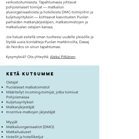
verkostoitumisesta. Tapahtumassa johtavat
pohjoismaiset toimijat — matkailun
alueorganisaatioista ja hotelleista DMC-toimijoihin ja
kuljetusyrityksiin — kohtaavat kasvotusten Puolan
parhaiden matkanjärjestäjien, matkatoimistojen ja
matkailualan ostajien kanssa.
Jos haluat esitellä oman tuotteesi uudelle yleisölle ja
löytää uusia kontakteja Puolan markkinoilta, Dawaj
do Nordics on sinun tapahtumasi.
Kysymyksiä? Ota yhteyttä:
Aleksi Pitkänen
.
Ketä kutsumme
​Ostajat
Puolalaiset matkatoimistot
Määritellyt incoming-toimijat, jotka toimivat
Pohjoismaissa
Kuljetusyritykset
Matkanjärjestäjät
Incentive-matkojen järjestäjät
Myyjät
Matkailuorganisaatiot (DMO)
Matkailualueet
Hotellit ja hotelliketjut