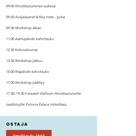
09:00 Ilmoittautuminen aukeaa
09:20 Avajaissanat & Key note - puhe
09:30 Workshop alkaa
11:00 Aamupäivän kahvitauko
12:30 Kokouslounas
13:30 Workshop jatkuu
15:00 Iltapäivän kahvitauko
17:00 Workshop päättyy
17:30–19:30 Farewell illallinen ilmoittautuneille
osallistujille Polonia Palace Hotellissa.
Ostaja
Ilmoittaudu tästä