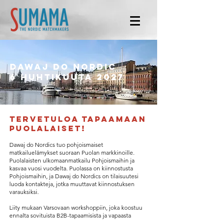
Dawaj do nordic
6 huhtikuuta 2027
Tervetuloa Tapaamaan
Puolalaiset!
Dawaj do Nordics tuo pohjoismaiset
matkailuelämykset suoraan Puolan markkinoille.
Puolalaisten ulkomaanmatkailu Pohjoismaihin ja
kasvaa vuosi vuodelta. Puolassa on kiinnostusta
Pohjoismaihin, ja Dawaj do Nordics on tilaisuutesi
luoda kontakteja, jotka muuttavat kiinnostuksen
varauksiksi.
Liity mukaan Varsovaan workshoppiin, joka koostuu
ennalta sovituista B2B-tapaamisista ja vapaasta