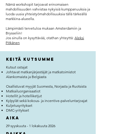
Nämä workshopit tarjoavat erinomaisen
mahdollisuuden vahvistaa nykyisiä kumppanuuksia ja
luoda uusia yhteistyömahdollisuuksia tällä tärkeällä
markkina-alueella.
Lämpimästi tervetuloa mukaan Amsterdamiin ja
Brysseliin!
Jos sinulla on kysyttävää, otathan yhteyttä:
Aleksi
Pitkänen
Keitä kutsumme
Kutsut ostajat
Johtavat matkanjärjestäjät ja matkatoimistot
Alankomaista ja Belgiasta
Osallistuvat myyjät Suomesta, Norjasta ja Ruotsista
Matkailuorganisaatiot
Hotellit ja hotelliketjut
Kylpylät sekä kokous- ja incentive-palveluntarjoajat
Kuljetusyritykset
DMC-yritykset
Aika
29 syyskuuta - 1 lokakuuta 2026
Paikka