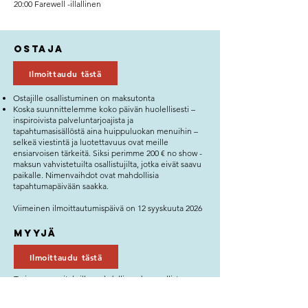
20:00 Farewell -illallinen
Ostaja
Ilmoittaudu tästä
Ostajille osallistuminen on maksutonta
Koska suunnittelemme koko päivän huolellisesti –
inspiroivista palveluntarjoajista ja
tapahtumasisällöstä aina huippuluokan menuihin –
selkeä viestintä ja luotettavuus ovat meille
ensiarvoisen tärkeitä. Siksi perimme 200 € no show -
maksun vahvistetuilta osallistujilta, jotka eivät saavu
paikalle. Nimenvaihdot ovat mahdollisia
tapahtumapäivään saakka.
Viimeinen ilmoittautumispäivä on 12 syyskuuta 2026
Myyjä
Ilmoittaudu tästä
Tarjoamme yrityksille mahdollisuuden osallistua
workshopiin seuraavin hinnoin:
Oma pöytä (1 henkilö, 1 yritys): 1389 € + alv