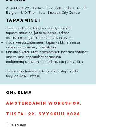
Amsterdam 29.9. Crowne Plaza Amsterdam – South
Belgium 1.10. Thon Hotel Brussels City Centre
Tapaamiset
Tämä tapahtuma tarjoaa kaksi dynaamista
tapaamismuotoa, jotka takaavat korkean
osallistumisen ja liiketoiminnallisen arvon:
Avoin verkostoituminen: tapaa kaikki rennossa,
vapaamuotoisessa ympäristössä
Ennalta aikataulutetut tapaamiset: henkilökohtaiset
one-to-one -tapaamiset perustuen
molemminpuoliseen kiinnostukseen ja toiveisiin
Tätä yhdistelmää on kiitelty sekä ostajien että
myyjien keskuudessa.
Ohjelma
AMSTERDAMIN WORKSHOP,
Tiistai 29. Syyskuu 2026
11:30 Lounas