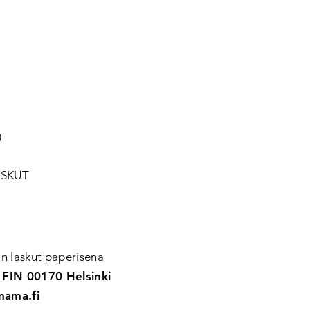
)
LASKUT
n laskut paperisena
 FIN 00170 Helsinki
mama.fi