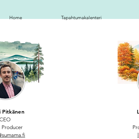
Home
Tapahtumakalenteri
SUMAMA
 nordic matchma
Team
i Pitkänen
CEO
 Producer
Pr
@sumama.fi