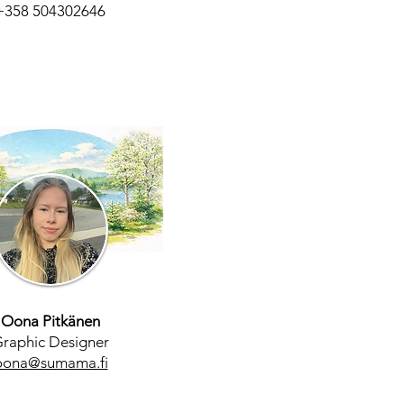
+358 504302646
Oona Pitkänen
raphic Designer
oona@sumama.fi