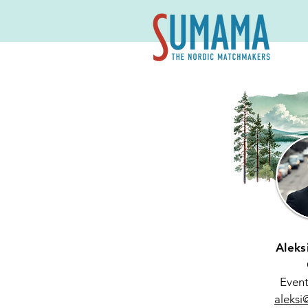
The
Aleks
Event
aleksi