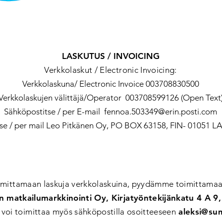
LASKUTUS / INVOICING
Verkkolaskut / Electronic Invoicing:
Verkkolaskuna/ Electronic Invoice 003708830500
Verkkolaskujen välittäjä/Operator 003708599126 (Open Text
Sähköpostitse / per E-mail
fennoa.503349@erin.posti.com
tse / per mail Leo Pitkänen Oy, PO BOX 63158, FIN- 01051 
oimittamaan laskuja verkkolaskuina, pyydämme toimittamaa
 matkailumarkkinointi Oy, Kirjatyöntekijänkatu 4 A 9,
 voi toimittaa myös sähköpostilla osoitteeseen
aleksi@su