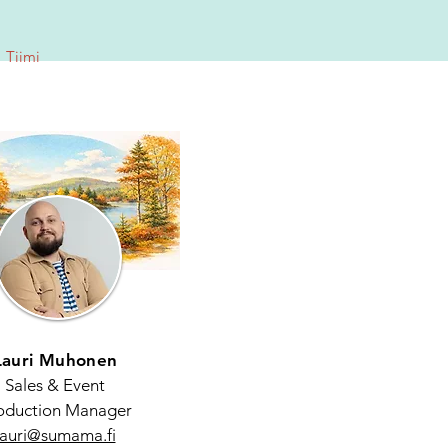
Tiimi
kers
Lauri Muhonen
Sales & Event
oduction Manager
lauri@sumama.fi