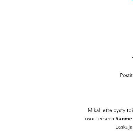
Posti
Mikäli ette pysty t
osoitteeseen
Suomen
Laskuja