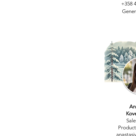
+358 4
Genera
An
Kov
Sale
Product
anastas