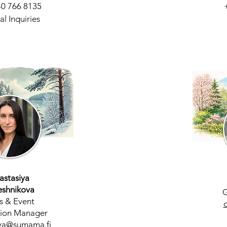
0 766 8135
l Inquiries
astasiya
eshnikova
G
s & Event
ion​ Manager
iya@sumama.fi