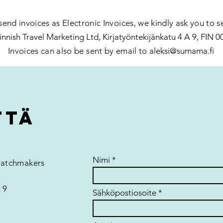
send invoices as Electronic Invoices, we kindly ask you to 
innish Travel Marketing Ltd, Kirjatyöntekijänkatu 4 A 9, FIN 0
Invoices can also be sent by email to
aleksi
@sumama.fi
ttä
Nimi
Matchmakers
 9
Sähköpostiosoite