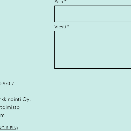
Asia
Viesti
45970-7
kkinointi Oy.
utoimisto
om.
ENG & FIN)