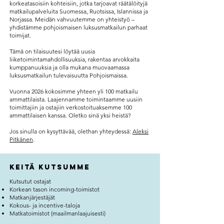
korkeatasoisiin kohteisiin, jotka tarjoavat räätälöityjä
matkailupalveluita Suomessa, Ruotsissa, Islannissa ja
Norjassa. Meidän vahvuutemme on yhteistyö –
yhdistämme pohjoismaisen luksusmatkailun parhaat
toimijat.
Tämä on tilaisuutesi löytää uusia
liiketoimintamahdollisuuksia, rakentaa arvokkaita
kumppanuuksia ja olla mukana muovaamassa
luksusmatkailun tulevaisuutta Pohjoismaissa.
Vuonna 2026 kokosimme yhteen yli 100 matkailu
ammattilaista. Laajennamme toimintaamme uusiin
toimittajiin ja ostajiin verkostoituaksemme 100
ammattilaisen kanssa. Oletko sinä yksi heistä?
Jos sinulla on kysyttävää, olethan yhteydessä:
Aleksi
Pitkänen
.
Keitä kutsumme
Kutsutut ostajat
Korkean tason incoming-toimistot
Matkanjärjestäjät
Kokous- ja incentive-taloja
Matkatoimistot (maailmanlaajuisesti)