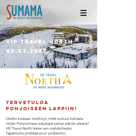
VIP TRAVEL NORTH
XX.xx.2027
Tervetuloa
Pohjoiseen Lappiin!
Oletko koskaan miettinyt, miltä tuntuisi kohdata
neljän Pohjoismaan edustajat saman päivän aikana?
VIP Travel North tekee sen mahdolliseksi.
Tapahtuma yhdistää sinut uniikkeihin,