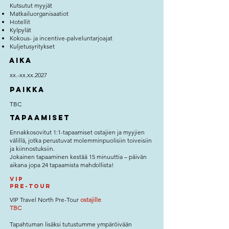
Kutsutut myyjät
Matkailuorganisaatiot
Hotellit
Kylpylät
Kokous- ja incentive-palveluntarjoajat
Kuljetusyritykset
Aika
xx.-xx.xx.2027
Paikka
TBC
Tapaamiset
Ennakkosovitut 1:1-tapaamiset ostajien ja myyjien
välillä, jotka perustuvat molemminpuolisiin toiveisiin
ja kiinnostuksiin.
Jokainen tapaaminen kestää 15 minuuttia – päivän
aikana jopa 24 tapaamista mahdollista!
VIP
Pre-tour
VIP Travel North Pre-Tour
ostajille
TBC
Tapahtuman lisäksi tutustumme ympäröivään