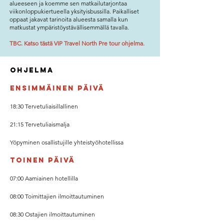
alueeseen ja koemme sen matkailutarjontaa
viikonloppukiertueella yksityisbussilla. Paikalliset
oppaat jakavat tarinoita alueesta samalla kun
matkustat ympäristöystävällisemmällä tavalla.
TBC. Katso tästä VIP Travel North Pre tour ohjelma.
ohjelma
Ensimmäinen päivä
18:30 Tervetuliaisillallinen
21:15 Tervetuliaismalja
Yöpyminen osallistujille yhteistyöhotellissa
Toinen päivä
07:00 Aamiainen hotellilla
08:00 Toimittajien ilmoittautuminen
08:30 Ostajien ilmoittautuminen