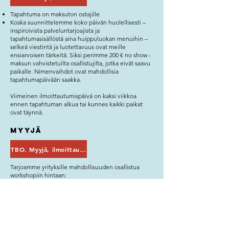
Tapahtuma on maksuton ostajille
Koska suunnittelemme koko päivän huolellisesti –
inspiroivista palveluntarjoajista ja
tapahtumasisällöstä aina huippuluokan menuihin –
selkeä viestintä ja luotettavuus ovat meille
ensiarvoisen tärkeitä. Siksi perimme 200 € no show -
maksun vahvistetuilta osallistujilta, jotka eivät saavu
paikalle. Nimenvaihdot ovat mahdollisia
tapahtumapäivään saakka.
Viimeinen ilmoittautumispäivä on kaksi viikkoa
ennen tapahtuman alkua tai kunnes kaikki paikat
ovat täynnä.
Myyjä
TBO. Myyjä, ilmoittaudu tästä
Tarjoamme yrityksille mahdollisuuden osallistua
workshopiin hintaan:
Oma pöytä (1 henkilö, 1 yritys): TBC € + alv
Lisähenkilö samasta yrityksestä: TBC € + alv
Jaettu pöytä (1 henkilö, yhdessä toisen yrityksen
kanssa): TBC € + alv
Kaikkiin hintoihin lisätään arvonlisävero.