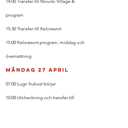
14:00 Transfer till Nivunki Village &
program
15:30 Transfer till Keloresrot
15:00 Keloresort-program, middag och
övernattning
Måndag 27 april
07:00 Lugn frukost börjar
10:00 Utcheckning och transfer till
Harriniva Arctic Sauna World
10:30 Rundtur i området, lunch och