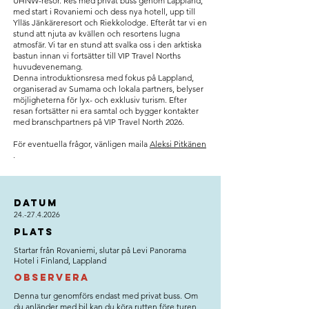
UHNW-resor. Res med privat buss genom Lappland,
med start i Rovaniemi och dess nya hotell, upp till
Ylläs Jänkäreresort och Riekkolodge. Efteråt tar vi en
stund att njuta av kvällen och resortens lugna
atmosfär. Vi tar en stund att svalka oss i den arktiska
bastun innan vi fortsätter till VIP Travel Norths
huvudevenemang.
Denna introduktionsresa med fokus på Lappland,
organiserad av Sumama och lokala partners, belyser
möjligheterna för lyx- och exklusiv turism. Efter
resan fortsätter ni era samtal och bygger kontakter
med branschpartners på VIP Travel North 2026.
För eventuella frågor, vänligen maila
Aleksi Pitkänen
.
datum
24.-27.4.2026
Plats
Startar från Rovaniemi, slutar på Levi Panorama
Hotel i Finland, Lappland
observera
Denna tur genomförs endast med privat buss. Om
du anländer med bil kan du köra rutten före turen