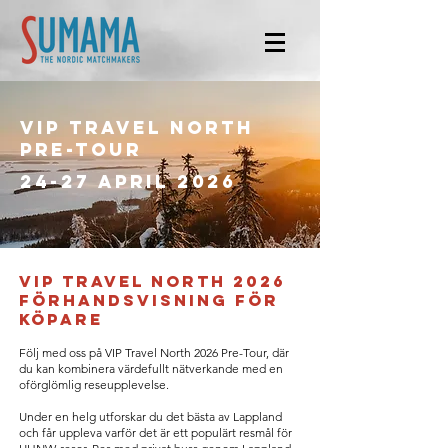
VIP Travel North
Pre-Tour
24-27 april 2026
VIP Travel North 2026
förhandsvisning för
köpare
Följ med oss på VIP Travel North 2026 Pre-Tour, där
du kan kombinera värdefullt nätverkande med en
oförglömlig reseupplevelse.
Under en helg utforskar du det bästa av Lappland
och får uppleva varför det är ett populärt resmål för