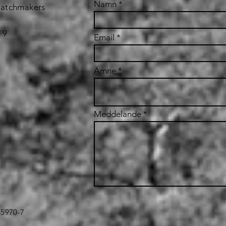
Namn
Matchmakers
 9
Email
Ämne
Meddelande
45970-7