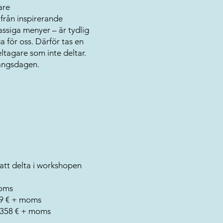
are
från inspirerande
assiga menyer – är tydlig
 för oss. Därför tas en
ltagare som inte deltar.
angsdagen.
 att delta i workshopen
moms
49 € + moms
 1358 € + moms