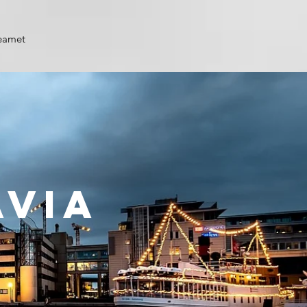
eamet
avia