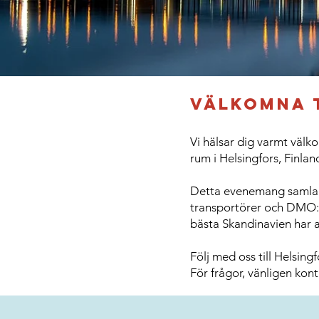
Välkomna t
Vi hälsar dig varmt väl
rum i Helsingfors, Finlan
Detta evenemang samlar s
transportörer och DMO:s,
bästa Skandinavien har a
Följ med oss till Helsing
För frågor, vänligen kon