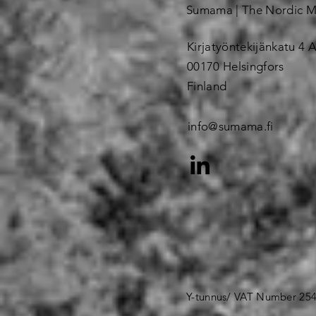
Sumama | The Nordic 
Kirjatyöntekijänkatu 4 A
00170 Helsingfors
Finland
info@sumama.fi
Y-tunnus/ VAT Number 25