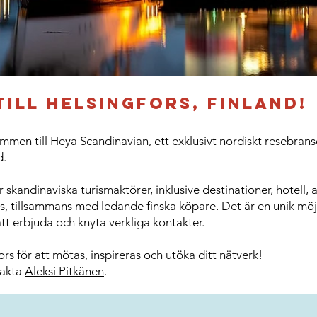
ill Helsingfors, Finland!
kommen till Heya Scandinavian, ett exklusivt nordiskt resebr
d.
kandinaviska turismaktörer, inklusive destinationer, hotell, a
 tillsammans med ledande finska köpare. Det är en unik möjl
tt erbjuda och knyta verkliga kontakter.
fors för att mötas, inspireras och utöka ditt nätverk!
takta
Aleksi Pitkänen
.