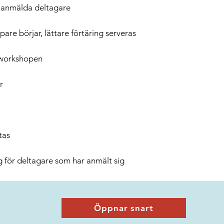
r anmälda deltagare
pare börjar, lättare förtäring serveras
 workshopen
r
tas
 för deltagare som har anmält sig
Öppnar snart