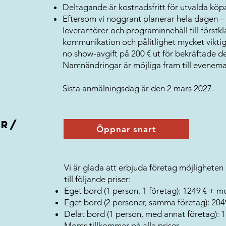
Deltagande är kostnadsfritt för utvalda köp
Eftersom vi noggrant planerar hela dagen – 
leverantörer och programinnehåll till förstkl
kommunikation och pålitlighet mycket viktiga
no show-avgift på 200 € ut för bekräftade de
Namnändringar är möjliga fram till evenem
Sista anmälningsdag är den 2 mars 2027.
er/
Öppnar snart
Vi är glada att erbjuda företag möjligheten
till följande priser:
Eget bord (1 person, 1 företag): 1249 € + 
Eget bord (2 personer, samma företag): 20
Delat bord (1 person, med annat företag):
Moms tillkommer på alla priser.