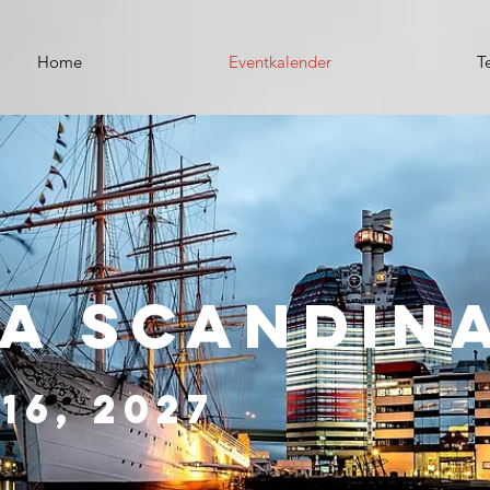
Home
Eventkalender
T
a Scandin
16, 2027