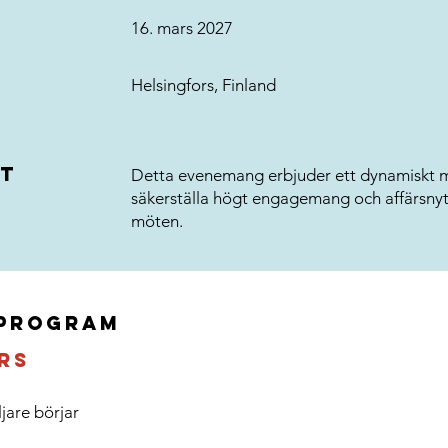
16. mars 2027
Helsingfors, Finland
at
​Detta evenemang erbjuder ett dynamiskt m
säkerställa högt engagemang och affärsny
möten.
program
rs
ljare börjar