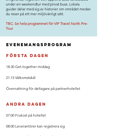
under en weekendtur med privat buss. Lokala
guider delar med sig av historier om området medan
du reser på ett mer miljövänligt sätt.
TBC. Se hela programmet för VIP Travel North Pre-
Tour
Evenemangsprogram
Första dagen
18:30 Get-together middag
21:15 Välkomstskål
Övernattning för deltagare på partnerhotellet
Andra dagen
07:00 Frukost på hotellet
08:00 Leverantörer kan registrera sig