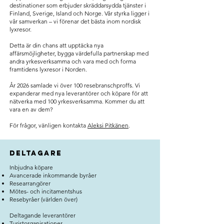
destinationer som erbjuder skräddarsydda tjänster i
Finland, Sverige, Island och Norge. Vår styrka ligger i
vår samverkan – vi förenar det bästa inom nordisk
lyxresor.
Detta är din chans att upptäcka nya
affärsmöjligheter, bygga värdefulla partnerskap med
andra yrkesverksamma och vara med och forma
framtidens lyxresor i Norden.
År 2026 samlade vi över 100 resebranschproffs. Vi
expanderar med nya leverantörer och köpare för att
nätverka med 100 yrkesverksamma. Kommer du att
vara en av dem?
För frågor, vänligen kontakta
Aleksi Pitkänen
.
Deltagare
Inbjudna köpare
Avancerade inkommande byråer
Researrangörer
Mötes- och incitamentshus
Resebyråer (världen över)
Deltagande leverantörer
Turistorganisationer