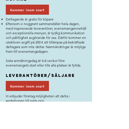
Kommer inom snart
Deltagande är gratis för köpare
Eftersom vi noggrant sammanställer hela dagen,
med inspirerande leverantörer, evenemangsinnehåll
och exceptionella menyer, är tydlig kommunikation
och pålitlighet avgörande för oss. Därför kommer en
utebliven avgift på 200 € att tillämpas på bekräftade
deltagare som inte deltar. Namnändringar är möjliga
fram till evenemangsdagen.
Sista anmälningsdag är två veckor före
evenemangets start eller tills alla platser är fyllda.
Leverantörer/säljare
Kommer inom snart
Vi erbjuder företag möjligheten att delta i
workshopen till early pris:
Eget bord (1 person, 1 sällskap): TBC € + moms
Ytterligare person från samma företag
: TBC € +
moms
Delat bord (1 person, med ett annat sällskap): TBC €
+ moms
Moms gäller för alla priser.