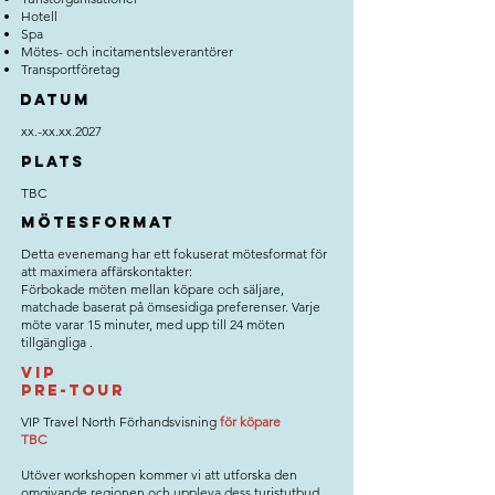
Hotell
Spa
Mötes- och incitamentsleverantörer
Transportföretag
datum
xx.-xx.xx.2027
plats
TBC
mötesformat
Detta evenemang har ett fokuserat mötesformat för
att maximera affärskontakter:
Förbokade möten mellan köpare och säljare,
matchade baserat på ömsesidiga preferenser. Varje
möte varar 15 minuter, med upp till 24 möten
tillgängliga
.
VIP
pre-tour
VIP Travel North Förhandsvisning
för köpare
TBC
Utöver workshopen kommer vi att utforska den
omgivande regionen och uppleva dess turistutbud